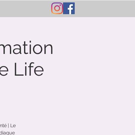
imation
 Life
nté | Le
rdiaque