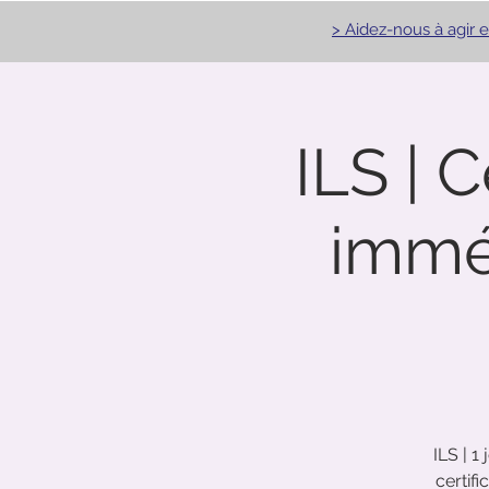
>
>
Aidez-nous à agir e
Aidez-nous à agir e
ILS | 
immé
ILS | 1
certif