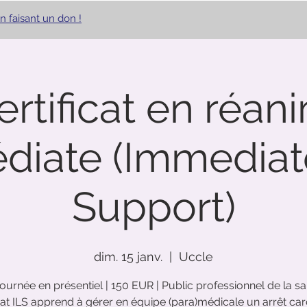
n faisant un don !
n faisant un don !
Certificat en réan
diate (Immediate
Support)
dim. 15 janv.
  |  
Uccle
 journée en présentiel | 150 EUR | Public professionnel de la sa
icat ILS apprend à gérer en équipe (para)médicale un arrêt ca